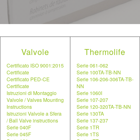
Valvole
Thermolife
Certificato ISO 9001:2015
Serie 061-062
Certificate
Serie 100TA-TB-NN
Certificato PED-CE
Serie 106-206-306TA-TB-
Certificate
NN
Istruzioni di Montaggio
Serie 1060I
Valvole / Valves Mounting
Serie 107-207
Instructions
Serie 120-320TA-TB-NN
Istruzioni Valvole a Sfera
Serie 130TA
/ Ball Valve instructions
Serie 137-237
Serie 040F
Serie 1TR
Serie 045F
Serie 1TS