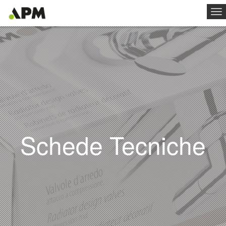
To
na
Schede Tecniche