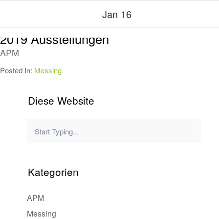
F14. Fiera Milano vom 12. bis 15. März
Jan 16
2019 Ausstellungen
APM
Posted In:
Messing
Diese Website
Kategorien
APM
Messing