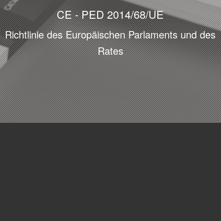
CE - PED 2014/68/UE
Richtlinie des Europäischen Parlaments und des
Rates